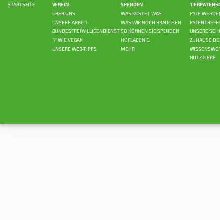
STARTSEITE
VEREIN
SPENDEN
TIERPATENS
ÜBER UNS
WAS KOSTET WAS
PATE WERDE
UNSERE ARBEIT
WAS WIR NOCH BRAUCHEN
PATENTREFF
BUNDESFREIWILLIGENDIENST
SO KÖNNEN SIE SPENDEN
UNSERE SCH
'V' WIE VEGAN
HOFLADEN &
ZUHAUSE DE
UNSERE WEB-TIPPS
MEHR
WISSENSWER
NUTZTIERE