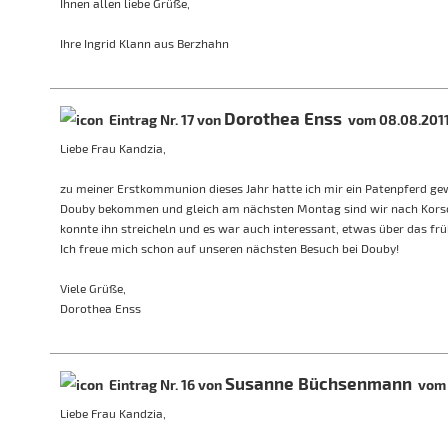
Ihnen allen liebe Grüße,
Ihre Ingrid Klann aus Berzhahn
Dorothea Enss
Eintrag Nr. 17 von
vom 08.08.2011
Liebe Frau Kandzia,
zu meiner Erstkommunion dieses Jahr hatte ich mir ein Patenpferd 
Douby bekommen und gleich am nächsten Montag sind wir nach Korsch
konnte ihn streicheln und es war auch interessant, etwas über das fr
Ich freue mich schon auf unseren nächsten Besuch bei Douby!
Viele Grüße,
Dorothea Enss
Susanne Büchsenmann
Eintrag Nr. 16 von
vom 2
Liebe Frau Kandzia,