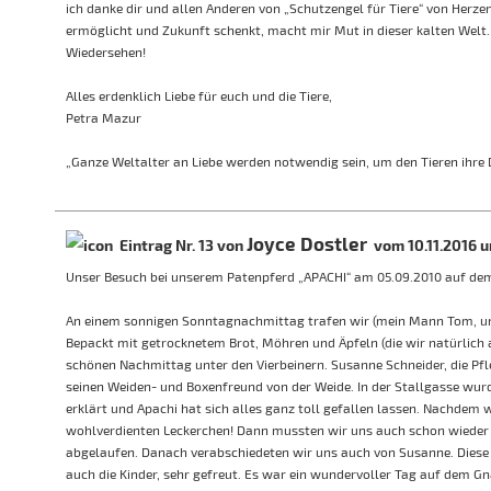
ich danke dir und allen Anderen von „Schutzengel für Tiere“ von Herze
ermöglicht und Zukunft schenkt, macht mir Mut in dieser kalten Welt. I
Wiedersehen!
Alles erdenklich Liebe für euch und die Tiere,
Petra Mazur
„Ganze Weltalter an Liebe werden notwendig sein, um den Tieren ihre 
Joyce Dostler
Eintrag Nr. 13 von
vom 10.11.2016 u
Unser Besuch bei unserem Patenpferd „APACHI“ am 05.09.2010 auf de
An einem sonnigen Sonntagnachmittag trafen wir (mein Mann Tom, uns
Bepackt mit getrocknetem Brot, Möhren und Äpfeln (die wir natürlich 
schönen Nachmittag unter den Vierbeinern. Susanne Schneider, die Pf
seinen Weiden- und Boxenfreund von der Weide. In der Stallgasse wur
erklärt und Apachi hat sich alles ganz toll gefallen lassen. Nachdem
wohlverdienten Leckerchen! Dann mussten wir uns auch schon wieder v
abgelaufen. Danach verabschiedeten wir uns auch von Susanne. Diese
auch die Kinder, sehr gefreut. Es war ein wundervoller Tag auf dem Gn