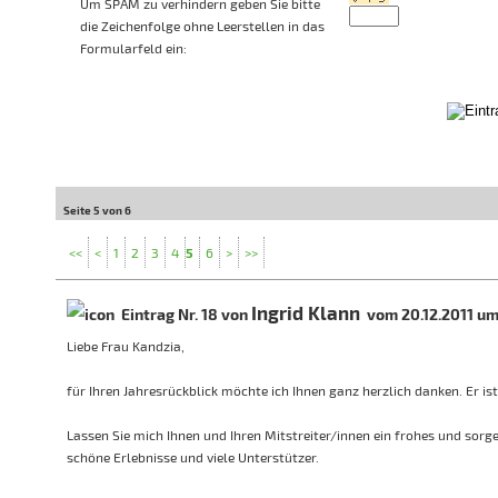
Um SPAM zu verhindern geben Sie bitte
die Zeichenfolge ohne Leerstellen in das
Formularfeld ein:
Seite 5 von 6
<<
<
1
2
3
4
5
6
>
>>
Ingrid Klann
Eintrag Nr. 18 von
vom 20.12.2011 um
Liebe Frau Kandzia,
für Ihren Jahresrückblick möchte ich Ihnen ganz herzlich danken. Er i
Lassen Sie mich Ihnen und Ihren Mitstreiter/innen ein frohes und sorg
schöne Erlebnisse und viele Unterstützer.