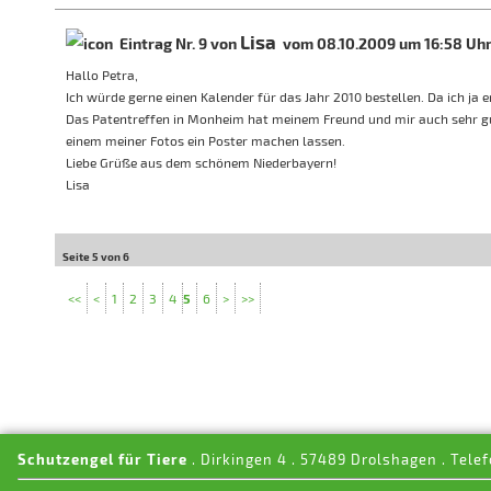
Lisa
Eintrag Nr. 9 von
vom 08.10.2009 um 16:58 Uh
Hallo Petra,
Ich würde gerne einen Kalender für das Jahr 2010 bestellen. Da ich ja er
Das Patentreffen in Monheim hat meinem Freund und mir auch sehr gu
einem meiner Fotos ein Poster machen lassen.
Liebe Grüße aus dem schönem Niederbayern!
Lisa
Seite 5 von 6
<<
<
1
2
3
4
5
6
>
>>
Schutzengel für Tiere
. Dirkingen 4 . 57489 Drolshagen . Telef