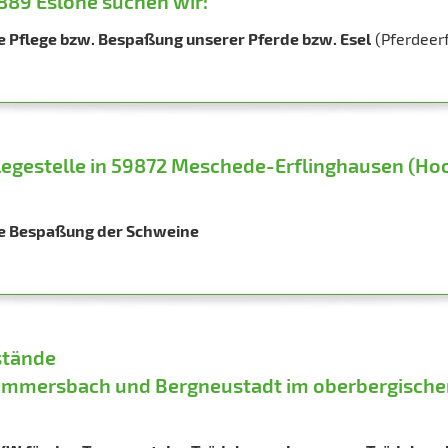
89 Eslohe suchen wir:
ie Pflege bzw. Bespaßung unserer Pferde bzw. Esel
(Pferdeerf
legestelle in 59872 Meschede-Erflinghausen (Ho
die Bespaßung der Schweine
stände
ummersbach und Bergneustadt im oberbergische