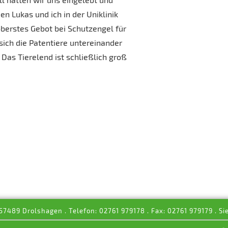
 Lukas und ich in der Uniklinik
oberstes Gebot bei Schutzengel für
s sich die Patentiere untereinander
Das Tierelend ist schließlich groß
 57489 Drolshagen . Telefon: 02761 979178 . Fax: 02761 979179 . Si