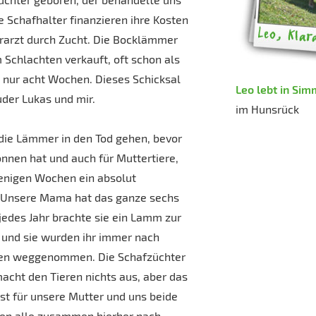
e Schafhalter finanzieren ihre Kosten
ierarzt durch Zucht. Die Bocklämmer
Schlachten verkauft, oft schon als
 nur acht Wochen. Dieses Schicksal
Leo lebt in Si
der Lukas und mir.
im Hunsrück
 die Lämmer in den Tod gehen, bevor
onnen hat und auch für Muttertiere,
wenigen Wochen ein absolut
. Unsere Mama hat das ganze sechs
jedes Jahr brachte sie ein Lamm zur
e und sie wurden ihr immer nach
en weggenommen. Die Schafzüchter
cht den Tieren nichts aus, aber das
ist für unsere Mutter und uns beide
ften alle zusammen hierher nach