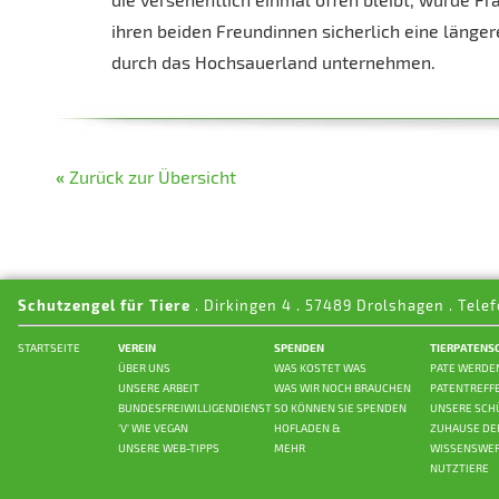
ihren beiden Freundinnen sicherlich eine läng
durch das Hochsauerland unternehmen.
«
Zurück zur Übersicht
Schutzengel für Tiere
. Dirkingen 4 . 57489 Drolshagen . Telef
STARTSEITE
VEREIN
SPENDEN
TIERPATENS
ÜBER UNS
WAS KOSTET WAS
PATE WERDE
UNSERE ARBEIT
WAS WIR NOCH BRAUCHEN
PATENTREFF
BUNDESFREIWILLIGENDIENST
SO KÖNNEN SIE SPENDEN
UNSERE SCH
'V' WIE VEGAN
HOFLADEN &
ZUHAUSE DE
UNSERE WEB-TIPPS
MEHR
WISSENSWER
NUTZTIERE