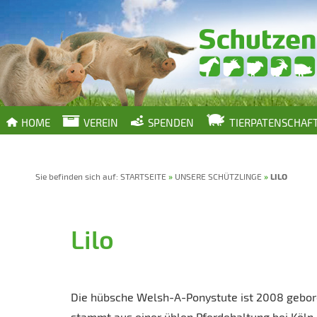
HOME
VEREIN
SPENDEN
TIERPATENSCHAF
Sie befinden sich auf:
STARTSEITE
»
UNSERE SCHÜTZLINGE
»
LILO
Lilo
Die hübsche Welsh-A-Ponystute ist 2008 gebo
stammt aus einer üblen Pferdehaltung bei Köln,