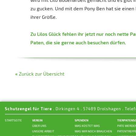
zu gucken. Und mit dem Pony Ben hat sie einen
ihrer Größe.
Zu Lilos Glück fehlen ihr jetzt nur noch nette P
Paten, die sie gerne auch besuchen dürfen.
«
Zurück zur Übersicht
Schutzengel für Tiere
. Dirkingen 4 . 57489 Drolshagen . Telef
STARTSEITE
VEREIN
SPENDEN
TIERPATENS
ÜBER UNS
WAS KOSTET WAS
PATE WERDE
UNSERE ARBEIT
WAS WIR NOCH BRAUCHEN
PATENTREFF