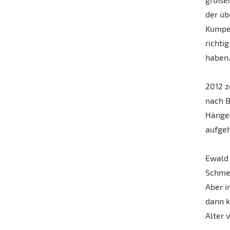
der üb
Kumpel
richti
haben
2012 z
nach B
Hänge
aufge
Ewald 
Schme
Aber i
dann k
Alter 