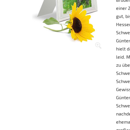
einer 
gut, b
Hessen
Schwei
Günter
hielt 
leid. 
zu übe
Schwei
Schwef
Gewiss
Günter
Schwei
nachde
ehemal
großer