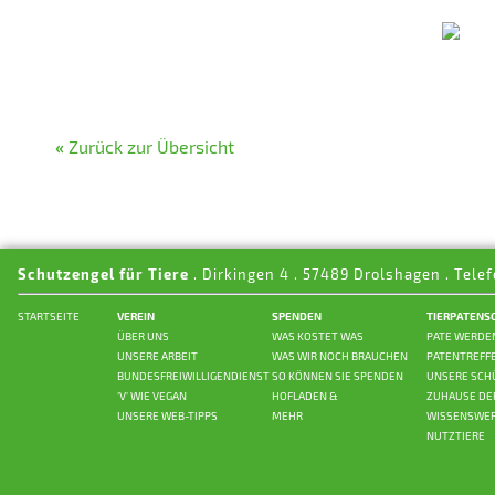
«
Zurück zur Übersicht
Schutzengel für Tiere
. Dirkingen 4 . 57489 Drolshagen . Telef
STARTSEITE
VEREIN
SPENDEN
TIERPATENS
ÜBER UNS
WAS KOSTET WAS
PATE WERDE
UNSERE ARBEIT
WAS WIR NOCH BRAUCHEN
PATENTREFF
BUNDESFREIWILLIGENDIENST
SO KÖNNEN SIE SPENDEN
UNSERE SCH
'V' WIE VEGAN
HOFLADEN &
ZUHAUSE DE
UNSERE WEB-TIPPS
MEHR
WISSENSWER
NUTZTIERE