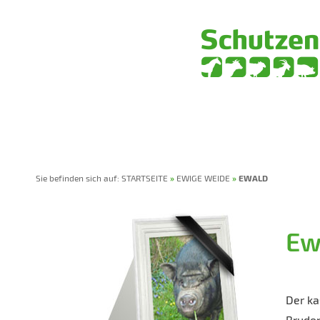
HOME
VEREIN
SPENDEN
TIERPATENSCHAF
Sie befinden sich auf:
STARTSEITE
»
EWIGE WEIDE
»
EWALD
Ew
Der ka
Bruder