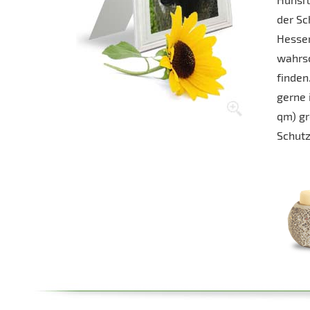
der Sc
Hessen
wahrsc
finden
gerne 
qm) gr
Schutz