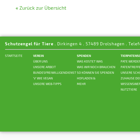
«
Zurück zur Übersicht
Schutzengel für Tiere
. Dirkingen 4 . 57489 Drolshagen . Telef
STARTSEITE
VEREIN
SPENDEN
TIERPATENS
ÜBER UNS
WAS KOSTET WAS
PATE WERDE
UNSERE ARBEIT
WAS WIR NOCH BRAUCHEN
PATENTREFF
BUNDESFREIWILLIGENDIENST
SO KÖNNEN SIE SPENDEN
UNSERE SCH
'V' WIE VEGAN
HOFLADEN &
ZUHAUSE DE
UNSERE WEB-TIPPS
MEHR
WISSENSWER
NUTZTIERE