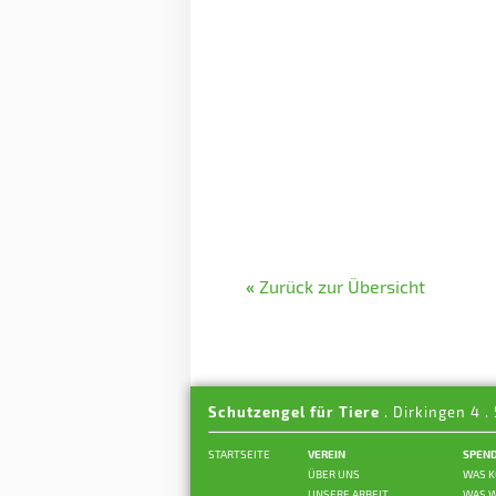
«
Zurück zur Übersicht
Schutzengel für Tiere
. Dirkingen 4 .
STARTSEITE
VEREIN
SPEN
ÜBER UNS
WAS K
UNSERE ARBEIT
WAS W