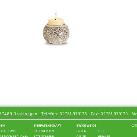
 57489 Drolshagen . Telefon: 02761 979178 . Fax: 02761 979179 . Si
DEN
TIERPATENSCHAFT
EWIGE WEIDE
GÄ
OSTET WAS
PATE WERDEN
ENTEN
ESEL
IR NOCH BRAUCHEN
PATENTREFFEN
GÄNSE
HÜHNER