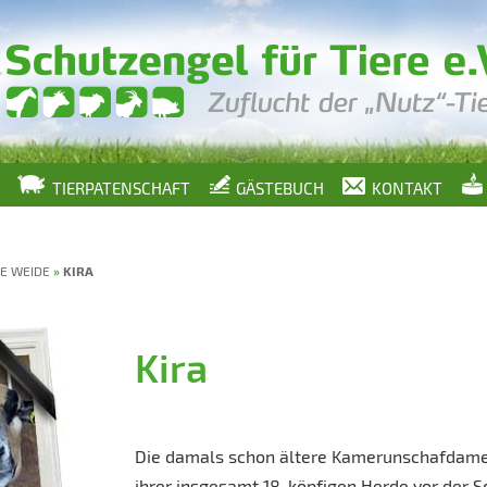
TIERPATENSCHAFT
GÄSTEBUCH
KONTAKT
E WEIDE
»
KIRA
Kira
Die damals schon ältere Kamerunschafdame
ihrer insgesamt 18-köpfigen Herde vor der 