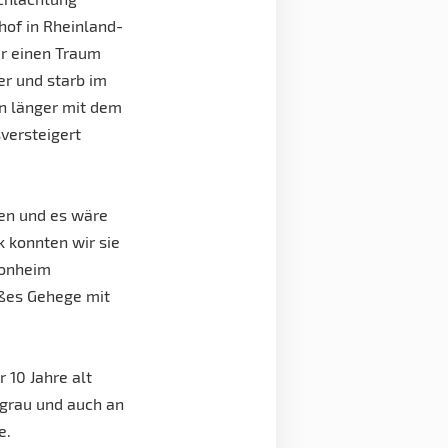
hof in Rheinland-
ar einen Traum
er und starb im
on länger mit dem
versteigert
en und es wäre
 konnten wir sie
Monheim
ßes Gehege mit
r 10 Jahre alt
 grau und auch an
e.