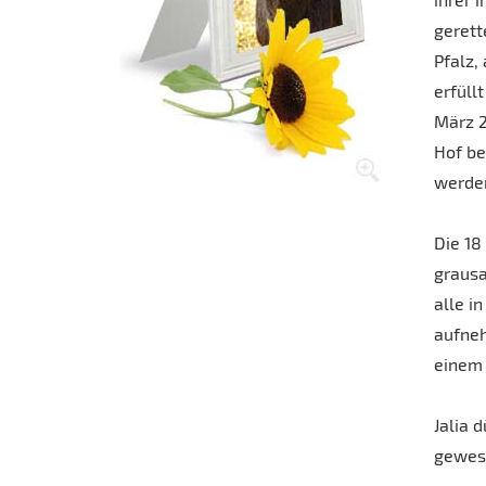
gerett
Pfalz,
erfüll
März 2
Hof be
werde
Die 18
grausa
alle i
aufneh
einem 
Jalia 
gewese