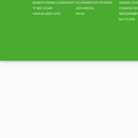
BUNDESFREIWILLIGENDIENST
SO KÖNNEN SIE SPENDEN
UNSERE SCH
'V' WIE VEGAN
HOFLADEN &
ZUHAUSE DE
UNSERE WEB-TIPPS
MEHR
WISSENSWER
NUTZTIERE