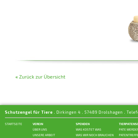
«
Zurück zur Übersicht
Schutzengel für Tiere
. Dirkingen 4 . 57489 Drolshagen . Telef
STARTSEITE
VEREIN
SPENDEN
TIERPATENS
ÜBER UNS
WAS KOSTET WAS
PATE WERDE
UNSERE ARBEIT
WAS WIR NOCH BRAUCHEN
PATENTREFF