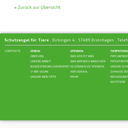
«
Zurück zur Übersicht
Schutzengel für Tiere
. Dirkingen 4 . 57489 Drolshagen . Telef
STARTSEITE
VEREIN
SPENDEN
TIERPATENS
ÜBER UNS
WAS KOSTET WAS
PATE WERDE
UNSERE ARBEIT
WAS WIR NOCH BRAUCHEN
PATENTREFF
BUNDESFREIWILLIGENDIENST
SO KÖNNEN SIE SPENDEN
UNSERE SCH
'V' WIE VEGAN
HOFLADEN &
ZUHAUSE DE
UNSERE WEB-TIPPS
MEHR
WISSENSWER
NUTZTIERE