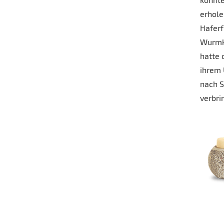
erhole
Haferf
Wurmku
hatte 
ihrem 
nach S
verbri