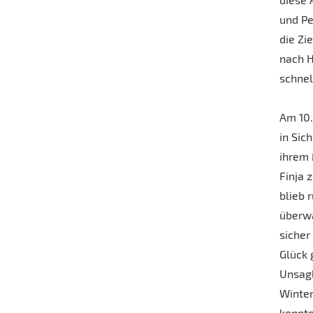
und Pe
die Zi
nach H
schnel
Am 10.
in Sic
ihrem 
Finja 
blieb 
überwa
sicher
Glück 
Unsagb
Winter
konnte