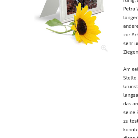
Petra 
länger
andere
zur Ar
sehr u
Ziegen
Am sel
Stelle
Grünst
langsa
das ar
seine 
zu tes
konnte
diese 