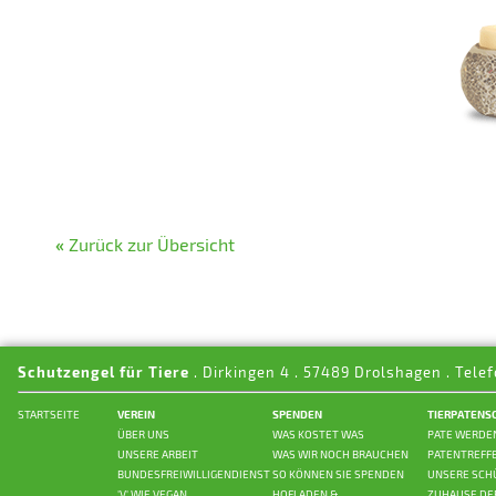
«
Zurück zur Übersicht
Schutzengel für Tiere
. Dirkingen 4 . 57489 Drolshagen . Telef
STARTSEITE
VEREIN
SPENDEN
TIERPATENS
ÜBER UNS
WAS KOSTET WAS
PATE WERDE
UNSERE ARBEIT
WAS WIR NOCH BRAUCHEN
PATENTREFF
BUNDESFREIWILLIGENDIENST
SO KÖNNEN SIE SPENDEN
UNSERE SCH
'V' WIE VEGAN
HOFLADEN &
ZUHAUSE DE