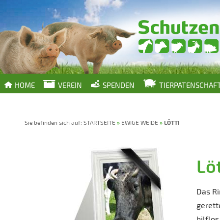
HOME
VEREIN
SPENDEN
TIERPATENSCHAF
Sie befinden sich auf:
STARTSEITE
»
EWIGE WEIDE
»
LÖTTI
Löt
Das Ri
gerett
hilflo