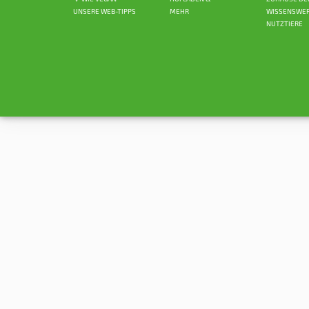
UNSERE WEB-TIPPS
MEHR
WISSENSWER
NUTZTIERE