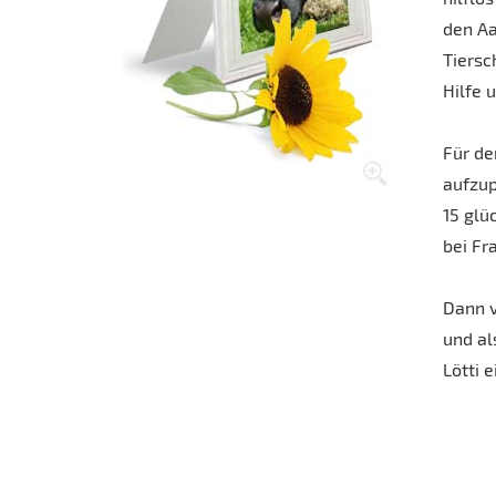
den Aa
Tiersc
Hilfe 
Für de
aufzup
15 glü
bei Fr
Dann v
und al
Lötti 