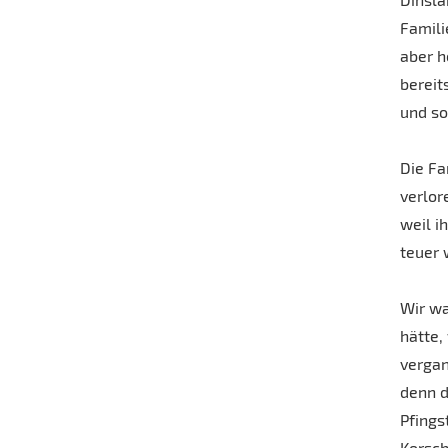
Famili
aber h
bereit
und so
Die Fa
verlor
weil i
teuer 
Wir wa
hätte,
verga
denn d
Pfings
Korsc