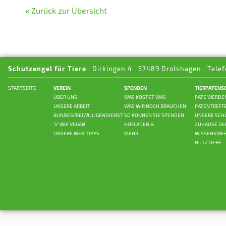
«
Zurück zur Übersicht
Schutzengel für Tiere
. Dirkingen 4 . 57489 Drolshagen . Telef
STARTSEITE
VEREIN
SPENDEN
TIERPATENS
ÜBER UNS
WAS KOSTET WAS
PATE WERDE
UNSERE ARBEIT
WAS WIR NOCH BRAUCHEN
PATENTREFF
BUNDESFREIWILLIGENDIENST
SO KÖNNEN SIE SPENDEN
UNSERE SCH
'V' WIE VEGAN
HOFLADEN &
ZUHAUSE DE
UNSERE WEB-TIPPS
MEHR
WISSENSWER
NUTZTIERE