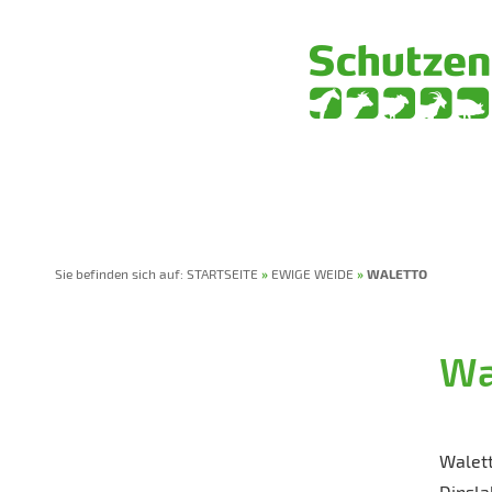
HOME
VEREIN
SPENDEN
TIERPATENSCHAF
Sie befinden sich auf:
STARTSEITE
»
EWIGE WEIDE
»
WALETTO
Wa
Walett
Dinsla