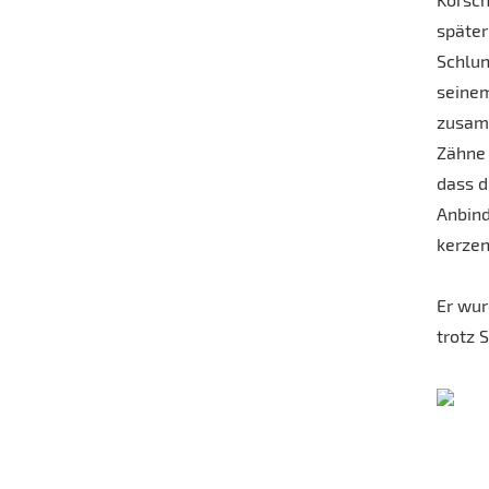
später
Schlun
seinem
zusamm
Zähne 
dass d
Anbind
kerzen
Er wur
trotz 