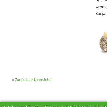
werden
Banja,
«
Zurück zur Übersicht
Schutzengel für Tiere