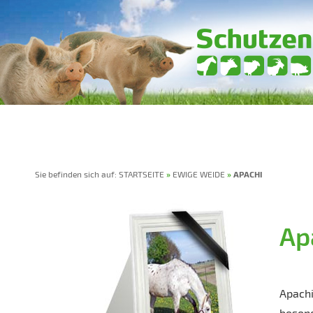
HOME
VEREIN
SPENDEN
TIERPATENSCHAF
Sie befinden sich auf:
STARTSEITE
»
EWIGE WEIDE
»
APACHI
Ap
Apachi
beson