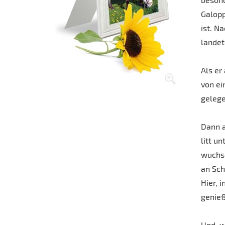
Galopp
ist. N
landet
Als er
von ei
gelege
Dann a
litt u
wuchse
an Sch
Hier, 
genie
Und, w