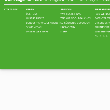
. Dirkingen 4 . 57489 Drolshagen . Telef
STARTSEITE
VEREIN
SPENDEN
TIERPATENS
ÜBER UNS
WAS KOSTET WAS
PATE WERDE
UNSERE ARBEIT
WAS WIR NOCH BRAUCHEN
PATENTREFF
BUNDESFREIWILLIGENDIENST
SO KÖNNEN SIE SPENDEN
UNSERE SCH
'V' WIE VEGAN
HOFLADEN &
ZUHAUSE DE
UNSERE WEB-TIPPS
MEHR
WISSENSWER
NUTZTIERE